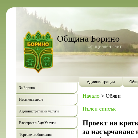
Община Борино
официален сайт
Администрация
Общи
За Борино
Начало
>
Обяви
Населени места
Пълен списък
Административни услуги
Проект на крат
ЕлектронниАдмУслуги
за насърчаване 
Търгове и обявления