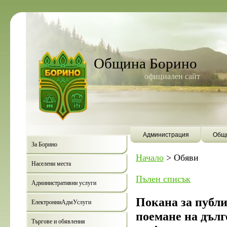
Община Борино
официален сайт
Администрация
Общи
За Борино
Начало
>
Обяви
Населени места
Пълен списък
Административни услуги
Покана за публи
ЕлектронниАдмУслуги
поемане на дъл
Търгове и обявления