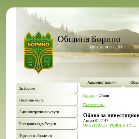
Община Борино
официален сайт
Администрация
Общи
За Борино
Начало
>
Обяви
Населени места
Пълен списък
Административни услуги
Обява за инвестицион
Август 01, 2017
ЕлектронниАдмУслуги
Обява РИОСВ - РОДОПА ТУРС
Търгове и обявления