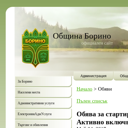
Община Борино
официален сайт
Администрация
Общи
За Борино
Начало
>
Обяви
Населени места
Пълен списък
Административни услуги
Обява за старти
ЕлектронниАдмУслуги
Активно включ
Търгове и обявления