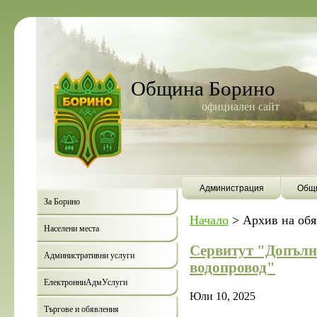
Община Борино
официален сайт
Администрация
Общи
За Борино
Начало
>
Архив на об
Населени места
Сервитут "Допълни
Административни услуги
водопровод"
ЕлектронниАдмУслуги
Юли 10, 2025
Търгове и обявления
Борино ще бъде п