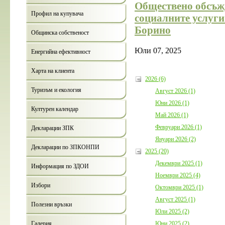
Обществено обсъж
България с план 
съжителство с ме
Профил на купувача
социалните услуги
Дата:
05.08.2026
Борино
Общинска собственост
п
Юли 07, 2025
Енергийна ефективност
Харта на клиента
2026 (6)
Туризъм и екология
Август 2026 (1)
Юни 2026 (1)
Културен календар
Покана за
Май 2026 (1)
Годишния 
приключв
Февруари 2026 (1)
Декларации ЗПК
бюджет за
Януари 2026 (2)
Борино
Декларации по ЗПКОНПИ
Дата:
03.0
2025 (20)
Декември 2025 (1)
Информация по ЗДОИ
Ноември 2025 (4)
Избори
Октомври 2025 (1)
Август 2025 (1)
Полезни връзки
Юли 2025 (2)
Юни 2025 (2)
Галерия