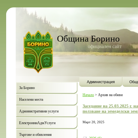
Община Борино
официален сайт
Администрация
Общи
За Борино
Начало
>
Архив на обяви
Населени места
Заседание на 25.03.2025 г. 
ползване на земеделски зем
Административни услуги
Март 20, 2025
ЕлектронниАдмУслуги
Търгове и обявления